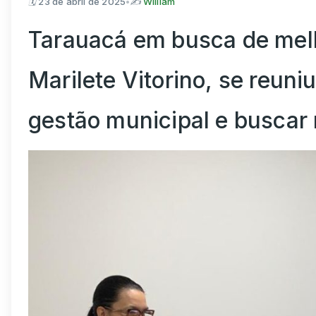
🗓
23 de abril de 2025
•
✍️
William
Tarauacá em busca de mel
Marilete Vitorino, se reun
gestão municipal e buscar 