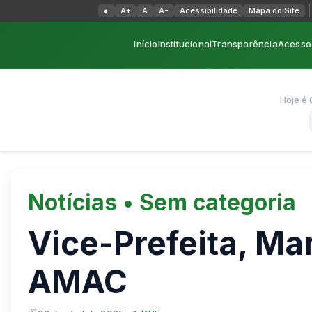
Alternar alto contraste
◐
A+
A
A-
Acessibilidade
Mapa do Site
Início
Institucional
Transparência
Acesso 
Hoje é 
Notícias
•
Sem categoria
Vice-Prefeita, Mar
AMAC