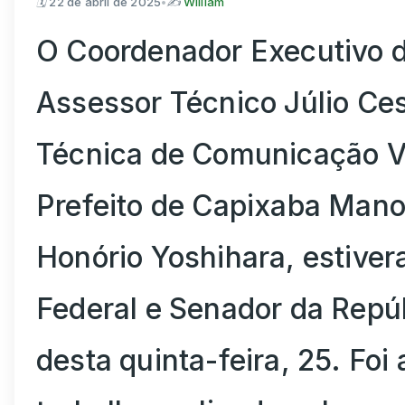
🗓
22 de abril de 2025
•
✍️
William
O Coordenador Executivo 
Assessor Técnico Júlio Cesa
Técnica de Comunicação Vi
Prefeito de Capixaba Mano
Honório Yoshihara, estive
Federal e Senador da Repúb
desta quinta-feira, 25. Fo