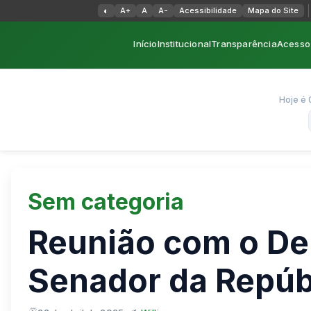
Alternar alto contraste
◐
A+
A
A-
Acessibilidade
Mapa do Site
Início
Institucional
Transparência
Acesso 
Hoje é 
Sem categoria
Reunião com o De
Senador da Repúbl