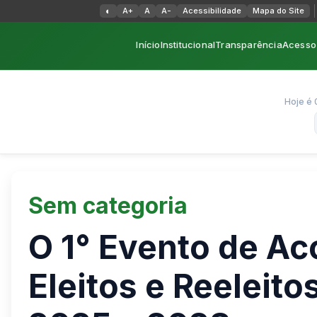
Alternar alto contraste
◐
A+
A
A-
Acessibilidade
Mapa do Site
Início
Institucional
Transparência
Acesso 
Hoje é 
Sem categoria
O 1° Evento de Ac
Eleitos e Reeleito