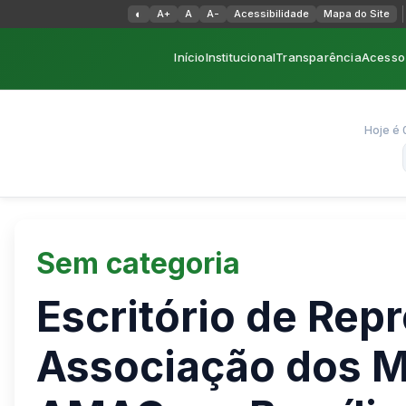
Alternar alto contraste
◐
A+
A
A-
Acessibilidade
Mapa do Site
Início
Institucional
Transparência
Acesso 
Hoje é 
Sem categoria
Escritório de Rep
Associação dos M