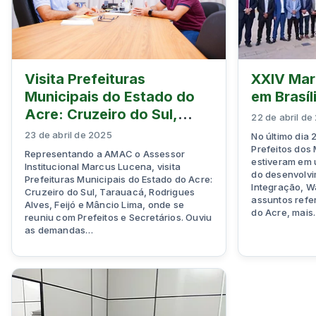
Visita Prefeituras
XXIV Mar
Municipais do Estado do
em Brasíl
Acre: Cruzeiro do Sul,
22 de abril de
Tarauacá, Rodrigues
23 de abril de 2025
No último dia 
Alves, Feijó …
Prefeitos dos
Representando a AMAC o Assessor
estiveram em 
Institucional Marcus Lucena, visita
do desenvolvi
Prefeituras Municipais do Estado do Acre:
Integração, W
Cruzeiro do Sul, Tarauacá, Rodrigues
assuntos refe
Alves, Feijó e Mâncio Lima, onde se
do Acre, mai
reuniu com Prefeitos e Secretários. Ouviu
as demandas…