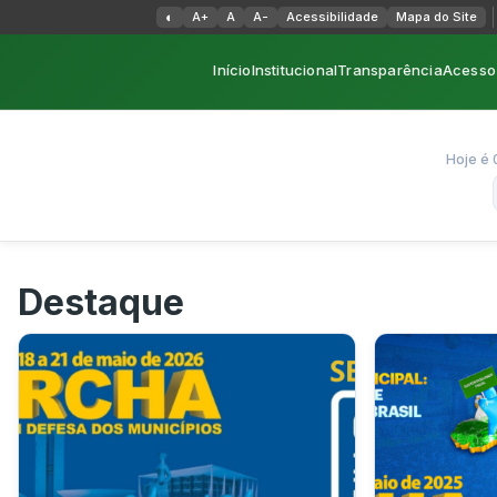
Alternar alto contraste
◐
A+
A
A-
Acessibilidade
Mapa do Site
Início
Institucional
Transparência
Acesso 
Hoje é 
Destaque