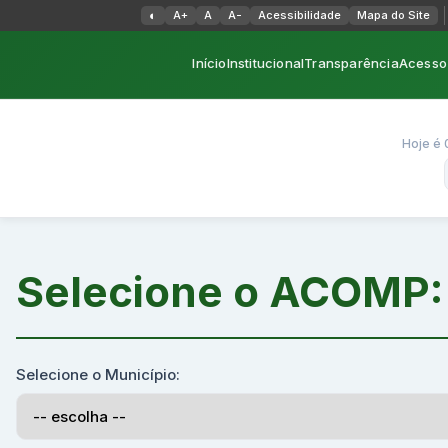
Alternar alto contraste
◐
A+
A
A-
Acessibilidade
Mapa do Site
Início
Institucional
Transparência
Acesso 
Hoje é 
Selecione o ACOMP
Selecione o Município: