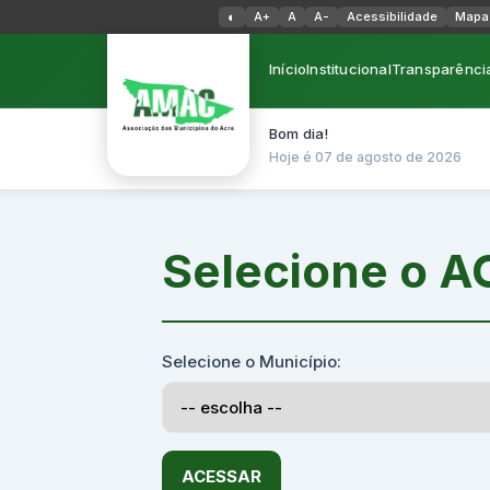
Alternar alto contraste
◐
A+
A
A-
Acessibilidade
Mapa 
Início
Institucional
Transparênci
Bom dia!
Hoje é 07 de agosto de 2026
Selecione o 
Selecione o Município:
ACESSAR