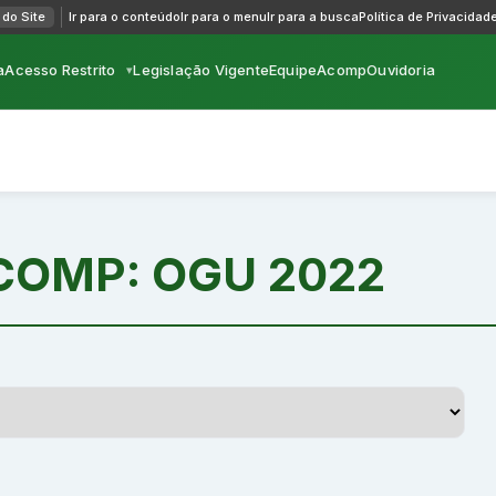
do Site
Ir para o conteúdo
Ir para o menu
Ir para a busca
Política de Privacidad
a
Acesso Restrito
Legislação Vigente
Equipe
Acomp
Ouvidoria
ACOMP:
OGU 2022