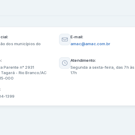
cial:
E-mail:
ão dos municípios do
amac@amac.com.br
:
Atendimento:
ra Parente n° 2931
Segunda a sexta-feira, das 7h às
 Tagará - Rio Branco/AC
17h
915-000
:
84-1399