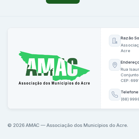
Razão So
Associaç
Acre
Endereço
Rua Isau
Conjunto
CEP: 69
Telefone
(68) 999
© 2026 AMAC — Associação dos Municípios do Acre.